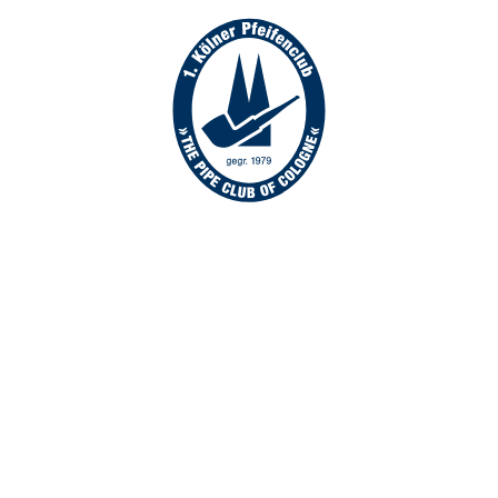
Home + News
Club
Pfeifengeschichten
International
Meisterschaften